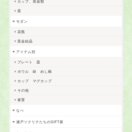
カップ、茶器類
皿
モダン
花瓶
黒金結晶
アイテム別
プレート 皿
ボウル 鉢 めし碗
カップ マグカップ
その他
箸置
なべ
瀬戸ツクリテたちのGIFT展