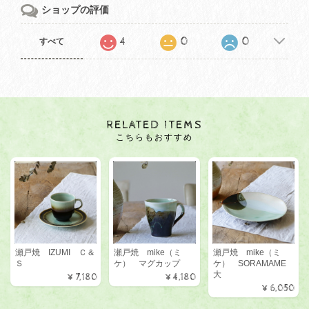
ショップの評価
4
0
0
すべて
RELATED ITEMS
こちらもおすすめ
瀬戸焼 IZUMI Ｃ＆
瀬戸焼 mike（ミ
瀬戸焼 mike（ミ
Ｓ
ケ） マグカップ
ケ） SORAMAME
大
¥7,180
¥4,180
¥6,050