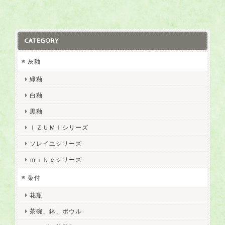
CATEGORY
灰釉
緑釉
白釉
黒釉
ＩＺＵＭＩシリーズ
ソレイユシリーズ
ｍｉｋｅシリーズ
染付
花瓶
茶碗、鉢、ボウル