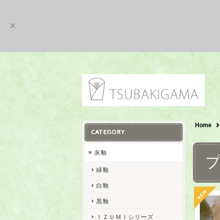
Home
CATEGORY
灰釉
緑釉
白釉
黒釉
ＩＺＵＭＩシリーズ