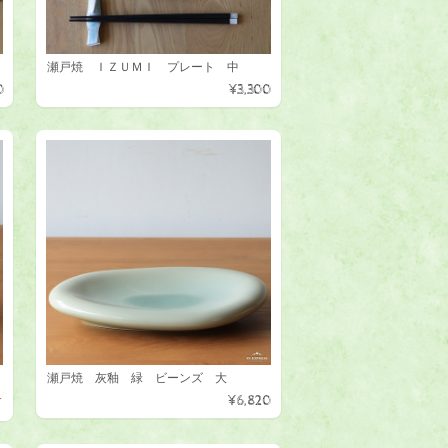
瀬戸焼 ＩＺＵＭＩ プレート 中
0
¥3,300
瀬戸焼 灰釉 緑 ビーンズ 大
¥6,820
T