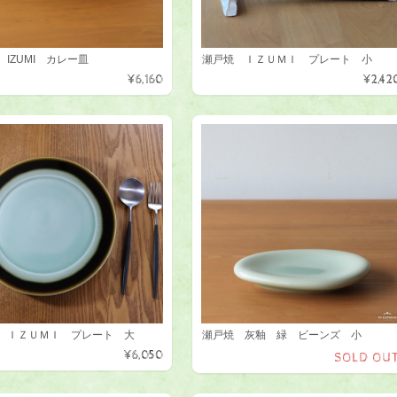
IZUMI カレー皿
瀬戸焼 ＩＺＵＭＩ プレート 小
¥6,160
¥2,42
 ＩＺＵＭＩ プレート 大
瀬戸焼 灰釉 緑 ビーンズ 小
¥6,050
SOLD OU