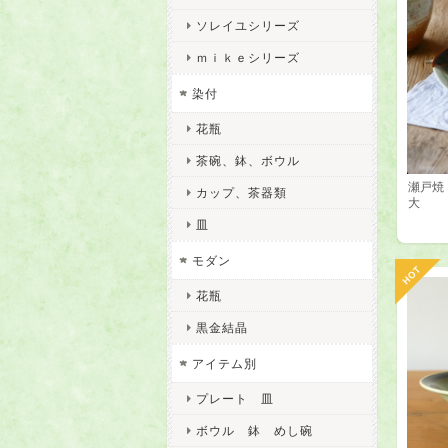
ソレイユシリーズ
ｍｉｋｅシリーズ
染付
花瓶
茶碗、鉢、ボウル
瀬戸焼
カップ、茶器類
大
皿
モダン
花瓶
黒金結晶
アイテム別
プレート 皿
ボウル 鉢 めし碗