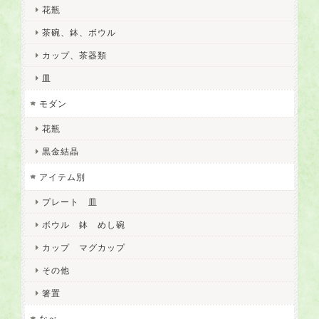
花瓶
茶碗、鉢、ボウル
カップ、茶器類
皿
モダン
花瓶
黒金結晶
アイテム別
プレート 皿
ボウル 鉢 めし碗
カップ マグカップ
その他
箸置
なべ