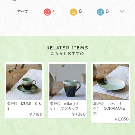
4
0
0
すべて
RELATED ITEMS
こちらもおすすめ
瀬戸焼 IZUMI Ｃ＆
瀬戸焼 mike（ミ
瀬戸焼 mike（ミ
Ｓ
ケ） マグカップ
ケ） SORAMAME
大
¥7,180
¥4,180
¥6,050