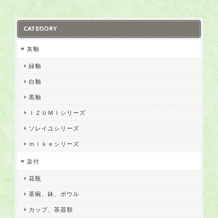
CATEGORY
灰釉
緑釉
白釉
黒釉
ＩＺＵＭＩシリーズ
ソレイユシリーズ
ｍｉｋｅシリーズ
染付
花瓶
茶碗、鉢、ボウル
カップ、茶器類