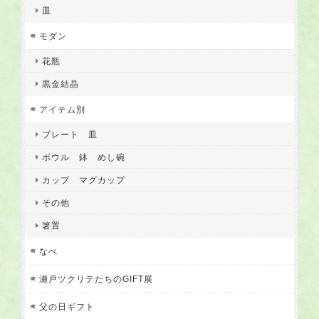
皿
モダン
花瓶
黒金結晶
アイテム別
プレート 皿
ボウル 鉢 めし碗
カップ マグカップ
その他
箸置
なべ
瀬戸ツクリテたちのGIFT展
父の日ギフト