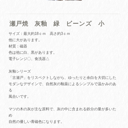
瀬戸焼 灰釉 緑 ビーンズ 小
サイズ：最大約18ｃｍ 高さ約3ｃｍ
他に大があります。
材質：磁器
色は他に白、黒があります。
電子レンジ〇、食洗器△
灰釉シリーズ
「古瀬戸」をリスペクトしながら、ゆったりと余白を大切にした
モダンなデザインで、自然灰の釉薬によるシンプルで温かみのあ
る
風合いです。
マツの木の灰が主な原料で、灰の中に含まれる鉄分の量が多いた
め
自然の優しい青磁色になります。