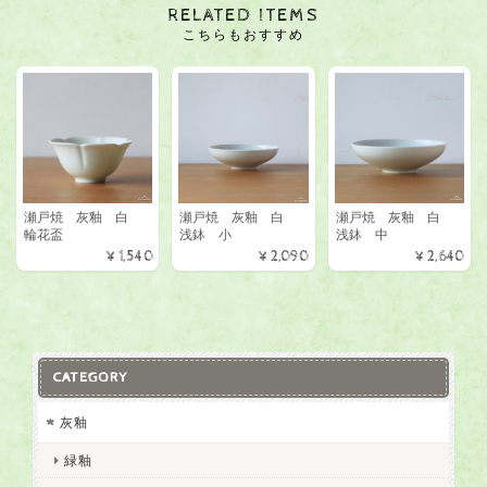
RELATED ITEMS
こちらもおすすめ
瀬戸焼 灰釉 白
瀬戸焼 灰釉 白
瀬戸焼 灰釉 白
輪花盃
浅鉢 小
浅鉢 中
¥1,540
¥2,090
¥2,640
CATEGORY
灰釉
緑釉