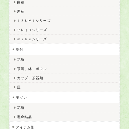
白釉
黒釉
ＩＺＵＭＩシリーズ
ソレイユシリーズ
ｍｉｋｅシリーズ
染付
花瓶
茶碗、鉢、ボウル
カップ、茶器類
皿
モダン
花瓶
黒金結晶
アイテム別