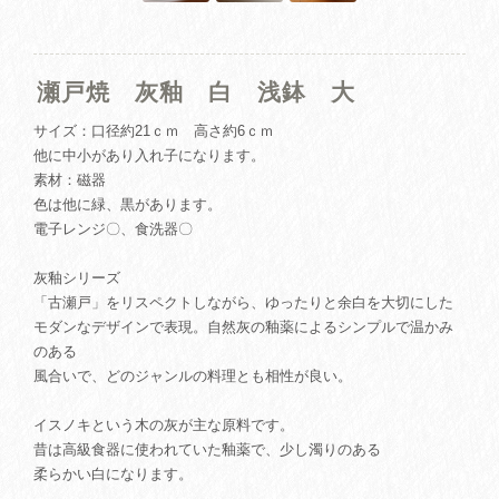
瀬戸焼 灰釉 白 浅鉢 大
サイズ：口径約21ｃｍ 高さ約6ｃｍ
他に中小があり入れ子になります。
素材：磁器
色は他に緑、黒があります。
電子レンジ〇、食洗器〇
灰釉シリーズ
「古瀬戸」をリスペクトしながら、ゆったりと余白を大切にした
モダンなデザインで表現。自然灰の釉薬によるシンプルで温かみ
のある
風合いで、どのジャンルの料理とも相性が良い。
イスノキという木の灰が主な原料です。
昔は高級食器に使われていた釉薬で、少し濁りのある
柔らかい白になります。