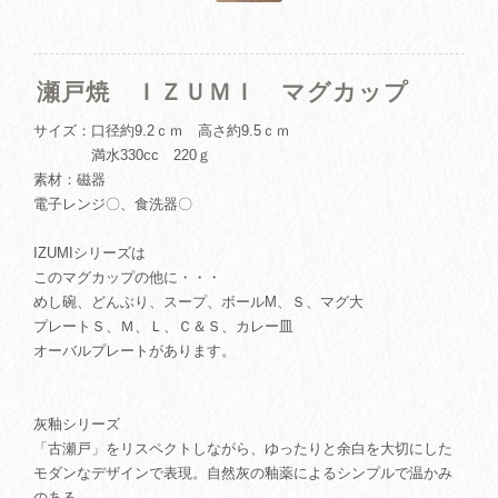
瀬戸焼 ＩＺＵＭＩ マグカップ
サイズ：口径約9.2ｃｍ 高さ約9.5ｃｍ
満水330cc 220ｇ
素材：磁器
電子レンジ〇、食洗器〇
IZUMIシリーズは
このマグカップの他に・・・
めし碗、どんぶり、スープ、ボールM、Ｓ、マグ大
プレートＳ、Ｍ、Ｌ、Ｃ＆Ｓ、カレー皿
オーバルプレートがあります。
灰釉シリーズ
「古瀬戸」をリスペクトしながら、ゆったりと余白を大切にした
モダンなデザインで表現。自然灰の釉薬によるシンプルで温かみ
のある