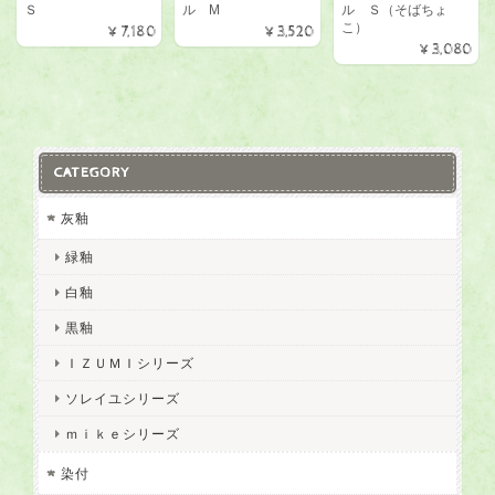
Ｓ
ル M
ル Ｓ（そばちょ
こ）
¥7,180
¥3,520
¥3,080
CATEGORY
灰釉
緑釉
白釉
黒釉
ＩＺＵＭＩシリーズ
ソレイユシリーズ
ｍｉｋｅシリーズ
染付